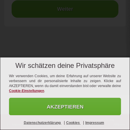
Weiter
Wir schätzen deine Privatsphäre
Wir verwenden Cookies, um deine Erfahrung auf unserer Website zu
verbessern und dir personalisierte Inhalte zu zeigen. Klicke auf
AKZEPTIEREN, wenn du damit einverstanden bist oder verwalte deine
Cookie-Einstellungen
.
AKZEPTIEREN
Hilfe
Nutzungsbedingungen
Datenschutzerklärung
|
|
Datenschutzerklärung
Cookies
Impressum
Impressum
Vertrag kündigen
Vertrag widerrufen
Affiliates